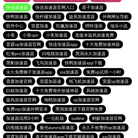
快连加速器
快连加速器官网入口
原子加速器
快鸭加速器
快柠檬加速器
旋风加速度器
外网网址导航
软件中心
雷霆加速
狂飙加速器
哔咔漫画
瑞乐小说
小美
小美vpn
小美加速器
老版本旋风加速免费
雷霆vp加速器官网
快连加速器app
十大免费加速神器
红海pro加速器
闪电猫加速器
黑洞永久加速器
黑豹加速器
飞鸟加速器
快鸭加速器app下载
永久免费梯子加速器app
ios加速器
免费vp试用一小时
雷轰加速官网
雷霆加器速
纸飞机加速器
雷霆vp加速器
白鲸加速器
十大免费海外加速神器
风驰加速器
旋风加速器官网
海鸥加速器
vp加速器官网
免费vqn加速外网安卓
黑洞加速器下载官网免费
加速器试用3小时
一元机场
outline
蚂蚁加速器官网
闪电猫加速器
极光aurora加速器
永久不收费的vp加速器
雷霆加器速
原子加速器app下载官网最新版
ios加速器