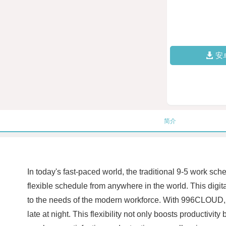
安
简介
In today's fast-paced world, the traditional 9-5 work s
flexible schedule from anywhere in the world. This digit
to the needs of the modern workforce. With 996CLOUD, 
late at night. This flexibility not only boosts productiv