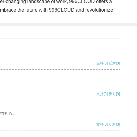
e ever-changing landscape of work, 996CLOUD offers a
. Embrace the future with 996CLOUD and revolutionize
支持
[0]
反对
[0]
支持
[0]
反对
[0]
非常担心。
支持
[0]
反对
[0]