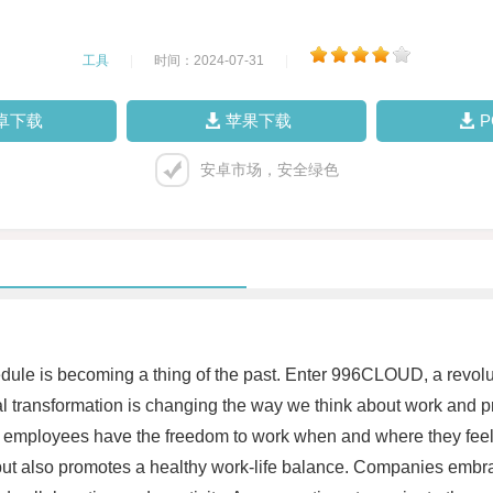
工具
|
时间：2024-07-31
|
卓下载
苹果下载
安卓市场，安全绿色
chedule is becoming a thing of the past. Enter 996CLOUD, a revo
al transformation is changing the way we think about work and pro
employees have the freedom to work when and where they feel mo
ity but also promotes a healthy work-life balance. Companies emb