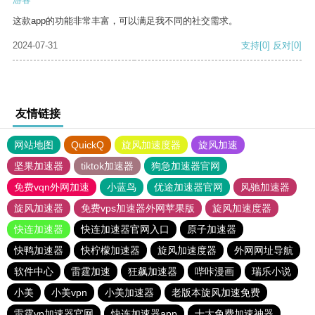
这款app的功能非常丰富，可以满足我不同的社交需求。
2024-07-31
支持
[0]
反对
[0]
友情链接
网站地图
QuickQ
旋风加速度器
旋风加速
坚果加速器
tiktok加速器
狗急加速器官网
免费vqn外网加速
小蓝鸟
优途加速器官网
风驰加速器
旋风加速器
免费vps加速器外网苹果版
旋风加速度器
快连加速器
快连加速器官网入口
原子加速器
快鸭加速器
快柠檬加速器
旋风加速度器
外网网址导航
软件中心
雷霆加速
狂飙加速器
哔咔漫画
瑞乐小说
小美
小美vpn
小美加速器
老版本旋风加速免费
雷霆vp加速器官网
快连加速器app
十大免费加速神器