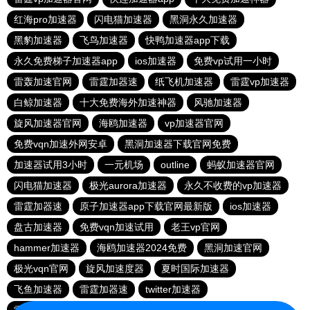
红海pro加速器
闪电猫加速器
黑洞永久加速器
黑豹加速器
飞鸟加速器
快鸭加速器app下载
永久免费梯子加速器app
ios加速器
免费vp试用一小时
雷轰加速官网
雷霆加器速
纸飞机加速器
雷霆vp加速器
白鲸加速器
十大免费海外加速神器
风驰加速器
旋风加速器官网
海鸥加速器
vp加速器官网
免费vqn加速外网安卓
黑洞加速器下载官网免费
加速器试用3小时
一元机场
outline
蚂蚁加速器官网
闪电猫加速器
极光aurora加速器
永久不收费的vp加速器
雷霆加器速
原子加速器app下载官网最新版
ios加速器
盘古加速器
免费vqn加速试用
老王vp官网
hammer加速器
海鸥加速器2024免费
黑洞加速官网
极光vqn官网
旋风加速度器
夏时国际加速器
飞鱼加速器
雷霆加器速
twitter加速器