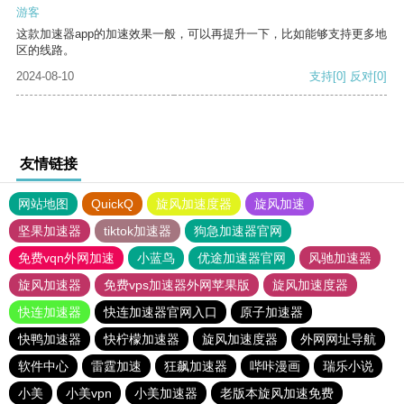
游客
这款加速器app的加速效果一般，可以再提升一下，比如能够支持更多地
区的线路。
2024-08-10
支持
[0]
反对
[0]
友情链接
网站地图
QuickQ
旋风加速度器
旋风加速
坚果加速器
tiktok加速器
狗急加速器官网
免费vqn外网加速
小蓝鸟
优途加速器官网
风驰加速器
旋风加速器
免费vps加速器外网苹果版
旋风加速度器
快连加速器
快连加速器官网入口
原子加速器
快鸭加速器
快柠檬加速器
旋风加速度器
外网网址导航
软件中心
雷霆加速
狂飙加速器
哔咔漫画
瑞乐小说
小美
小美vpn
小美加速器
老版本旋风加速免费