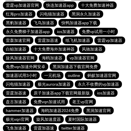
雷霆vp加速器官网
快连加速器app
十大免费加速神器
红海pro加速器
闪电猫加速器
黑洞永久加速器
黑豹加速器
飞鸟加速器
快鸭加速器app下载
永久免费梯子加速器app
ios加速器
免费vp试用一小时
雷轰加速官网
雷霆加器速
纸飞机加速器
雷霆vp加速器
白鲸加速器
十大免费海外加速神器
风驰加速器
旋风加速器官网
海鸥加速器
vp加速器官网
免费vqn加速外网安卓
黑洞加速器下载官网免费
加速器试用3小时
一元机场
outline
蚂蚁加速器官网
闪电猫加速器
极光aurora加速器
永久不收费的vp加速器
雷霆加器速
原子加速器app下载官网最新版
ios加速器
盘古加速器
免费vqn加速试用
老王vp官网
hammer加速器
海鸥加速器2024免费
黑洞加速官网
极光vqn官网
旋风加速度器
夏时国际加速器
飞鱼加速器
雷霆加器速
twitter加速器