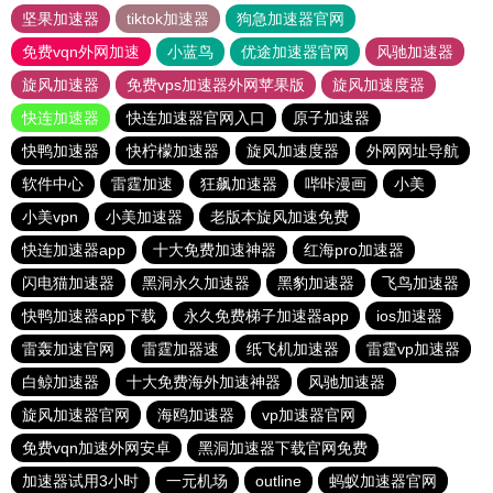
坚果加速器
tiktok加速器
狗急加速器官网
免费vqn外网加速
小蓝鸟
优途加速器官网
风驰加速器
旋风加速器
免费vps加速器外网苹果版
旋风加速度器
快连加速器
快连加速器官网入口
原子加速器
快鸭加速器
快柠檬加速器
旋风加速度器
外网网址导航
软件中心
雷霆加速
狂飙加速器
哔咔漫画
小美
小美vpn
小美加速器
老版本旋风加速免费
快连加速器app
十大免费加速神器
红海pro加速器
闪电猫加速器
黑洞永久加速器
黑豹加速器
飞鸟加速器
快鸭加速器app下载
永久免费梯子加速器app
ios加速器
雷轰加速官网
雷霆加器速
纸飞机加速器
雷霆vp加速器
白鲸加速器
十大免费海外加速神器
风驰加速器
旋风加速器官网
海鸥加速器
vp加速器官网
免费vqn加速外网安卓
黑洞加速器下载官网免费
加速器试用3小时
一元机场
outline
蚂蚁加速器官网