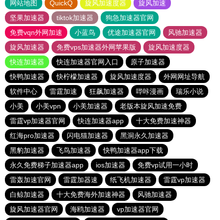
网站地图
QuickQ
旋风加速度器
旋风加速
坚果加速器
tiktok加速器
狗急加速器官网
免费vqn外网加速
小蓝鸟
优途加速器官网
风驰加速器
旋风加速器
免费vps加速器外网苹果版
旋风加速度器
快连加速器
快连加速器官网入口
原子加速器
快鸭加速器
快柠檬加速器
旋风加速度器
外网网址导航
软件中心
雷霆加速
狂飙加速器
哔咔漫画
瑞乐小说
小美
小美vpn
小美加速器
老版本旋风加速免费
雷霆vp加速器官网
快连加速器app
十大免费加速神器
红海pro加速器
闪电猫加速器
黑洞永久加速器
黑豹加速器
飞鸟加速器
快鸭加速器app下载
永久免费梯子加速器app
ios加速器
免费vp试用一小时
雷轰加速官网
雷霆加器速
纸飞机加速器
雷霆vp加速器
白鲸加速器
十大免费海外加速神器
风驰加速器
旋风加速器官网
海鸥加速器
vp加速器官网