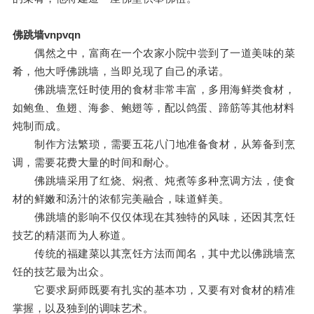
佛跳墙vnpvqn
偶然之中，富商在一个农家小院中尝到了一道美味的菜
肴，他大呼佛跳墙，当即兑现了自己的承诺。
佛跳墙烹饪时使用的食材非常丰富，多用海鲜类食材，
如鲍鱼、鱼翅、海参、鲍翅等，配以鸽蛋、蹄筋等其他材料
炖制而成。
制作方法繁琐，需要五花八门地准备食材，从筹备到烹
调，需要花费大量的时间和耐心。
佛跳墙采用了红烧、焖煮、炖煮等多种烹调方法，使食
材的鲜嫩和汤汁的浓郁完美融合，味道鲜美。
佛跳墙的影响不仅仅体现在其独特的风味，还因其烹饪
技艺的精湛而为人称道。
传统的福建菜以其烹饪方法而闻名，其中尤以佛跳墙烹
饪的技艺最为出众。
它要求厨师既要有扎实的基本功，又要有对食材的精准
掌握，以及独到的调味艺术。