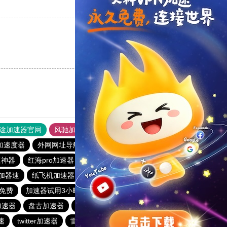
支持
[0]
反对
[0]
支持
[0]
反对
[0]
途加速器官网
风驰加速器
旋风加速器
加速度器
外网网址导航
软件中心
雷霆加速
狂飙加速器
速神器
红海pro加速器
闪电猫加速器
黑洞永久加速器
加器速
纸飞机加速器
雷霆vp加速器
白鲸加速器
免费
加速器试用3小时
一元机场
outline
s加速器
盘古加速器
免费vqn加速试用
老王vp官网
速
twitter加速器
雷霆加速版安卓下载