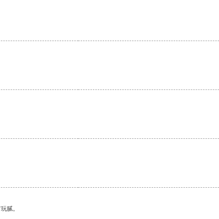
。
有玩腻。