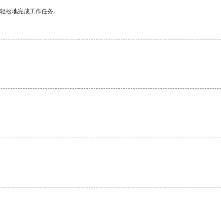
更轻松地完成工作任务。