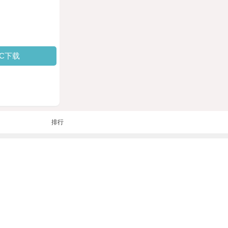
PC下载
排行