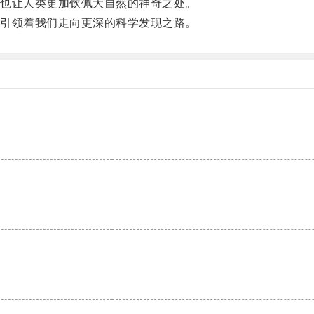
也让人类更加钦佩大自然的神奇之处。
引领着我们走向更深的科学发现之路。