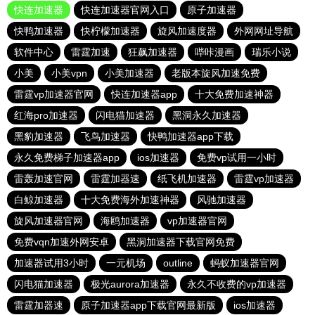
快连加速器
快连加速器官网入口
原子加速器
快鸭加速器
快柠檬加速器
旋风加速度器
外网网址导航
软件中心
雷霆加速
狂飙加速器
哔咔漫画
瑞乐小说
小美
小美vpn
小美加速器
老版本旋风加速免费
雷霆vp加速器官网
快连加速器app
十大免费加速神器
红海pro加速器
闪电猫加速器
黑洞永久加速器
黑豹加速器
飞鸟加速器
快鸭加速器app下载
永久免费梯子加速器app
ios加速器
免费vp试用一小时
雷轰加速官网
雷霆加器速
纸飞机加速器
雷霆vp加速器
白鲸加速器
十大免费海外加速神器
风驰加速器
旋风加速器官网
海鸥加速器
vp加速器官网
免费vqn加速外网安卓
黑洞加速器下载官网免费
加速器试用3小时
一元机场
outline
蚂蚁加速器官网
闪电猫加速器
极光aurora加速器
永久不收费的vp加速器
雷霆加器速
原子加速器app下载官网最新版
ios加速器