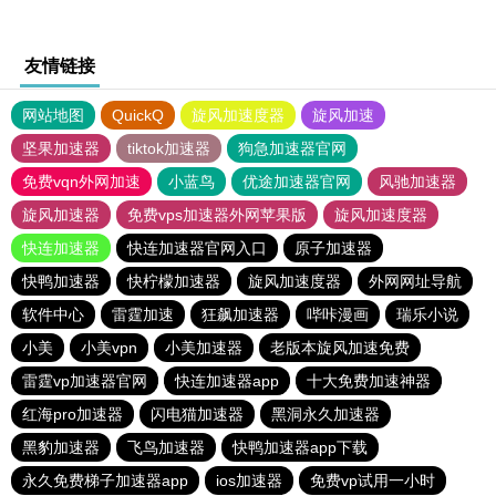
友情链接
网站地图
QuickQ
旋风加速度器
旋风加速
坚果加速器
tiktok加速器
狗急加速器官网
免费vqn外网加速
小蓝鸟
优途加速器官网
风驰加速器
旋风加速器
免费vps加速器外网苹果版
旋风加速度器
快连加速器
快连加速器官网入口
原子加速器
快鸭加速器
快柠檬加速器
旋风加速度器
外网网址导航
软件中心
雷霆加速
狂飙加速器
哔咔漫画
瑞乐小说
小美
小美vpn
小美加速器
老版本旋风加速免费
雷霆vp加速器官网
快连加速器app
十大免费加速神器
红海pro加速器
闪电猫加速器
黑洞永久加速器
黑豹加速器
飞鸟加速器
快鸭加速器app下载
永久免费梯子加速器app
ios加速器
免费vp试用一小时